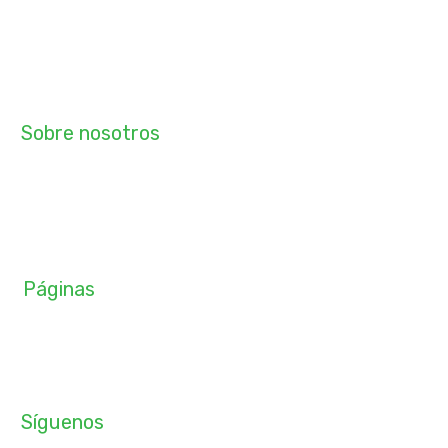
ROMO Arquitectos S.A.C
RUC – 20610169067
Sobre nosotros
Desbloquea tu potencial creativo con nuestro curso de
arquitectura, ingeniería y construcción online. Aprende de
profesionales destacados y desarrolla tu propio estilo
único.
Páginas
Inicio
Cursos
Contáctanos
Síguenos