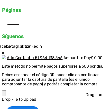
profesionales destacados y desarrolla tu propio estilo único.
Páginas
Inicio
Cursos
Contáctanos
Síguenos
acebook
Instagram
Tiktok
Linkedin
×
Add Contact: +51 964 138 566
Amount to Pay
$
0.00
Este método no permite pagos superiores a 500 por día.
Debes escanear el código QR, hacer clic en continuar
para adjuntar la captura de pantalla (es el único
comprobante de pago) y podrás completar la compra.
Drag and
Drop File to Upload