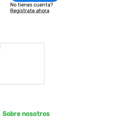
No tienes cuenta?
Registrate ahora
ROMO Arquitectos S.A.C
RUC – 20610169067
Sobre nosotros
Desbloquea tu potencial creativo con nuestro curso de
arquitectura, ingeniería y construcción online. Aprende de