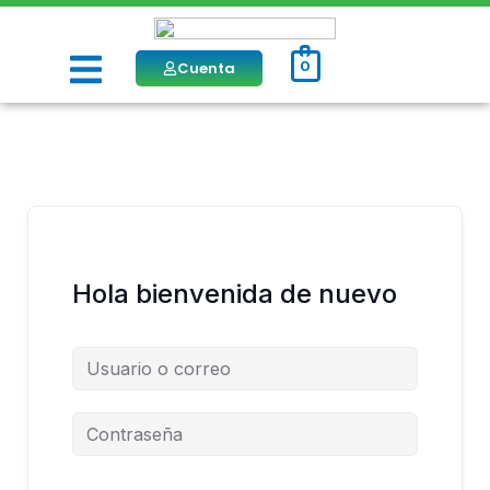
Ir
al
Menú
contenido
Cuenta
0
Hola bienvenida de nuevo