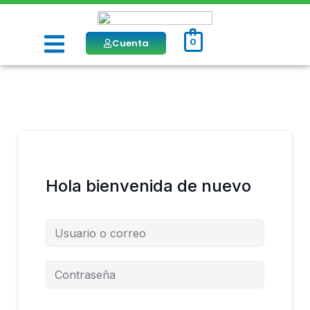
Ir
al
Menú
contenido
Cuenta
0
Hola bienvenida de nuevo