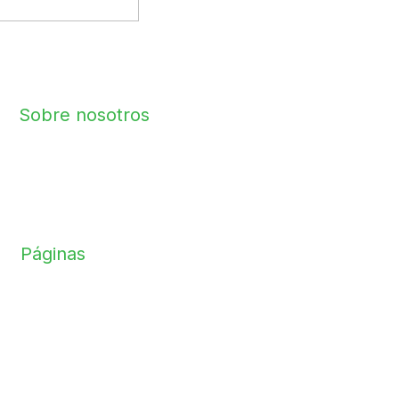
ROMO Arquitectos S.A.C
RUC – 20610169067
Sobre nosotros
Desbloquea tu potencial creativo con nuestro curso de
arquitectura, ingeniería y construcción online. Aprende de
profesionales destacados y desarrolla tu propio estilo
único.
Páginas