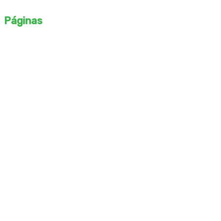
profesionales destacados y desarrolla tu propio estilo único.
Páginas