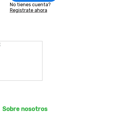
No tienes cuenta?
Registrate ahora
ROMO Arquitectos S.A.C
RUC – 20610169067
Sobre nosotros
Desbloquea tu potencial creativo con nuestro curso de
arquitectura, ingeniería y construcción online. Aprende de