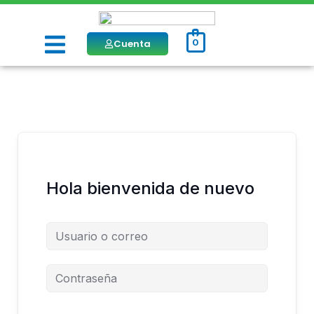
Ir
al
Menú
contenido
Cuenta
0
Hola bienvenida de nuevo