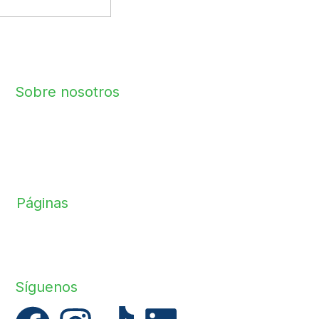
ROMO Arquitectos S.A.C
RUC – 20610169067
Sobre nosotros
Desbloquea tu potencial creativo con nuestro curso de
arquitectura, ingeniería y construcción online. Aprende de
profesionales destacados y desarrolla tu propio estilo
único.
Páginas
Inicio
Cursos
Contáctanos
Síguenos