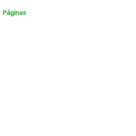
profesionales destacados y desarrolla tu propio estilo único.
Páginas