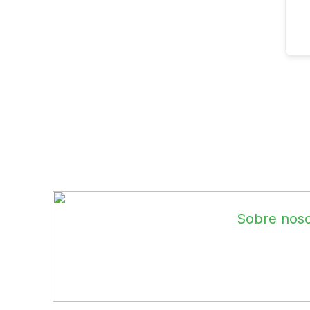
Sobre noso
Desbloquea tu 
de arquitectura,
Aprende de pro
tu propio estilo
ROMO Arquitectos S.A.C