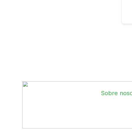
Sobre noso
Desbloquea tu 
de arquitectura,
Aprende de pro
tu propio estilo
ROMO Arquitectos S.A.C