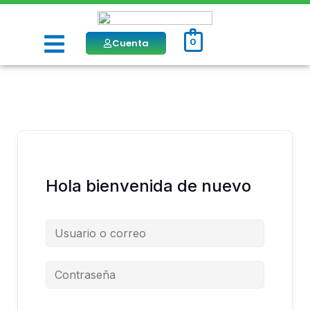
Ir
al
Menú
contenido
Cuenta
0
Hola bienvenida de nuevo