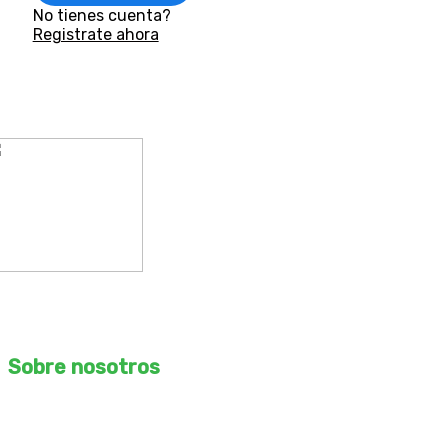
No tienes cuenta?
Registrate ahora
ROMO Arquitectos S.A.C
RUC – 20610169067
Sobre nosotros
Desbloquea tu potencial creativo con nuestro curso de
arquitectura, ingeniería y construcción online. Aprende de