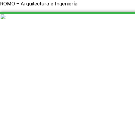
Ir
Menú
ROMO – Arquitectura e Ingeniería
al
contenido