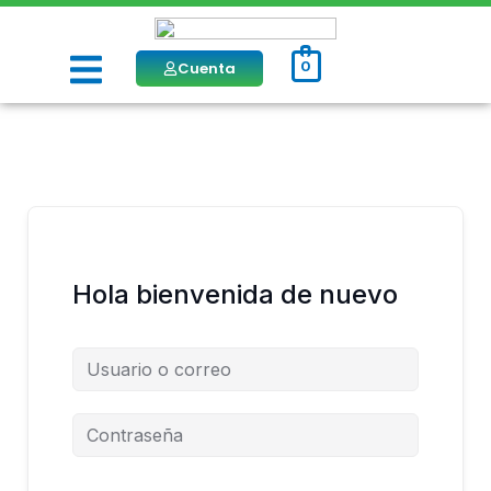
Ir
al
Menú
contenido
Cuenta
0
Hola bienvenida de nuevo